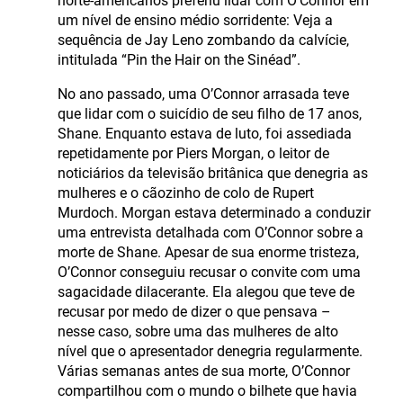
norte-americanos preferiu lidar com O’Connor em
um nível de ensino médio sorridente: Veja a
sequência de Jay Leno zombando da calvície,
intitulada “Pin the Hair on the Sinéad”.
No ano passado, uma O’Connor arrasada teve
que lidar com o suicídio de seu filho de 17 anos,
Shane. Enquanto estava de luto, foi assediada
repetidamente por Piers Morgan, o leitor de
noticiários da televisão britânica que denegria as
mulheres e o cãozinho de colo de Rupert
Murdoch. Morgan estava determinado a conduzir
uma entrevista detalhada com O’Connor sobre a
morte de Shane. Apesar de sua enorme tristeza,
O’Connor conseguiu recusar o convite com uma
sagacidade dilacerante. Ela alegou que teve de
recusar por medo de dizer o que pensava –
nesse caso, sobre uma das mulheres de alto
nível que o apresentador denegria regularmente.
Várias semanas antes de sua morte, O’Connor
compartilhou com o mundo o bilhete que havia