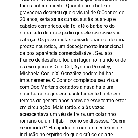
todos tinham direito. Quando um chefe de
gravadora decretou que o visual de O’Connor, de
20 anos, seria saias curtas, sutiãs push-up e
cabelos compridos, ela foi até o barbeiro do
outro lado da rua e pediu que ele raspasse sua
cabeça. Os pessimistas consideraram o ato uma
proeza neurótica, um despojamento intencional
da boa aparência comercializável. Seu ato
franco de desafio criou um lugar no mundo onde
os escalpos de Doja Cat, Ayanna Pressley,
Michaela Coel e X. González podem brilhar
impunemente. O’Connor completou seu visual
com Doc Martens cortados a navalha e um
guarda-roupa que era resolutamente fluido em
termos de gênero anos antes de esse termo estar
em circulação. Mais tarde, ela às vezes
acrescentava um véu de freira, um colarinho
romano ou um hijab – como se dissesse: “Quem
se importa?” Ela ajudou a criar uma estética de
inclusão no espírito do que o crítico de arte