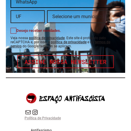
Desejo receber novidades.
Veja nossa
política de privacidade
. Este site é protegido pelo
reCAPTCHA e, por isso, a
política de privacidade
e os
termos de
serviço
do Google também se aplicam.
ASSINE NOSSA NEWSLETTER
E-mail
Instagram do Espaço Antifascista
Política de Privacidade
Antifascismo