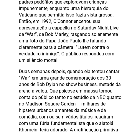
padres pedófilos que exploravam crianças
impunemente, enquanto uma hierarquia do
Vaticano que permitia isso fazia vista grossa.
Então, em 1992, O’Connor encerrou sua
apresentação a cappella no Saturday Night Live
de “War”, de Bob Marley, rasgando solenemente
uma foto do Papa João Paulo II e falando
claramente para a câmera: “Lutem contra o
verdadeiro inimigo”. O público respondeu com
um silêncio mortal.
Duas semanas depois, quando ela tentou cantar
“War” em uma grande comemoração dos 30
anos de Bob Dylan no show business, metade da
arena a vaiou. Que psicose em massa tomou
conta do público tanto no estúdio da NBC quanto
no Madison Square Garden – milhares de
hipsters urbanos amantes da música e da
comédia, com ou sem vários títulos, reagiram
com uma fúria fundamentalista que o aiatolá
Khomeini teria adorado. A gratificação primitiva