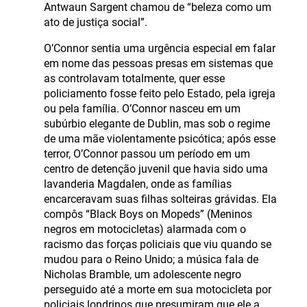
Antwaun Sargent chamou de “beleza como um
ato de justiça social”.
O’Connor sentia uma urgência especial em falar
em nome das pessoas presas em sistemas que
as controlavam totalmente, quer esse
policiamento fosse feito pelo Estado, pela igreja
ou pela família. O’Connor nasceu em um
subúrbio elegante de Dublin, mas sob o regime
de uma mãe violentamente psicótica; após esse
terror, O’Connor passou um período em um
centro de detenção juvenil que havia sido uma
lavanderia Magdalen, onde as famílias
encarceravam suas filhas solteiras grávidas. Ela
compôs “Black Boys on Mopeds” (Meninos
negros em motocicletas) alarmada com o
racismo das forças policiais que viu quando se
mudou para o Reino Unido; a música fala de
Nicholas Bramble, um adolescente negro
perseguido até a morte em sua motocicleta por
policiais londrinos que presumiram que ele a