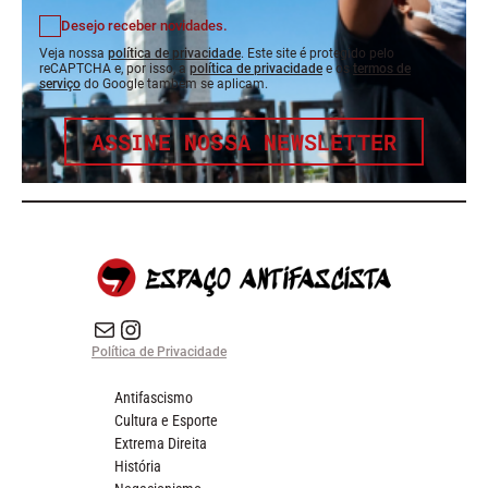
Desejo receber novidades.
Veja nossa
política de privacidade
. Este site é protegido pelo
reCAPTCHA e, por isso, a
política de privacidade
e os
termos de
serviço
do Google também se aplicam.
ASSINE NOSSA NEWSLETTER
E-mail
Instagram do Espaço Antifascista
Política de Privacidade
Antifascismo
Cultura e Esporte
Extrema Direita
História