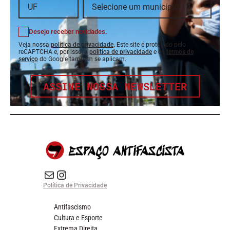
Desejo receber novidades.
Veja nossa
política de privacidade
. Este site é protegido pelo
reCAPTCHA e, por isso, a
política de privacidade
e os
termos de
serviço
do Google também se aplicam.
ASSINE NOSSA NEWSLETTER
E-mail
Instagram do Espaço Antifascista
Política de Privacidade
Antifascismo
Cultura e Esporte
Extrema Direita