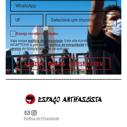
Desejo receber novidades.
Veja nossa
política de privacidade
. Este site é protegido pelo
reCAPTCHA e, por isso, a
política de privacidade
e os
termos de
serviço
do Google também se aplicam.
ASSINE NOSSA NEWSLETTER
E-mail
Instagram do Espaço Antifascista
Política de Privacidade