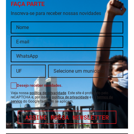
FAÇA PARTE
Inscreva-se para receber nossas novidades
Desejo receber novidades.
Veja nossa
política de privacidade
. Este site é protegido pelo
reCAPTCHA e, por isso, a
política de privacidade
e os
termos de
serviço
do Google também se aplicam.
ASSINE NOSSA NEWSLETTER