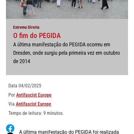
Extrema Direita
O fim do PEGIDA
A última manifestação do PEGIDA ocorreu em
Dresden, onde surgiu pela primeira vez em outubro
de 2014
Data
04/02/2025
Por
Antifascist Europe
Via
Antifascist Europe
Tempo de leitura: 9 minutos.
A última manifestação do PEGIDA foi realizada