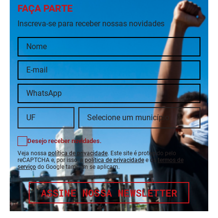
FAÇA PARTE
Inscreva-se para receber nossas novidades
Desejo receber novidades.
Veja nossa
política de privacidade
. Este site é protegido pelo
reCAPTCHA e, por isso, a
política de privacidade
e os
termos de
serviço
do Google também se aplicam.
ASSINE NOSSA NEWSLETTER