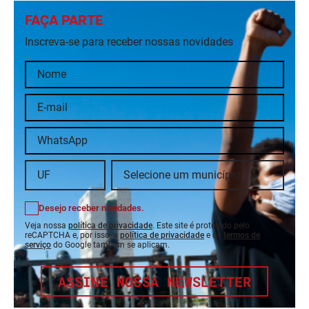
FAÇA PARTE
Inscreva-se para receber nossas novidades
Desejo receber novidades.
Veja nossa
política de privacidade
. Este site é protegido pelo
reCAPTCHA e, por isso, a
política de privacidade
e os
termos de
serviço
do Google também se aplicam.
ASSINE NOSSA NEWSLETTER