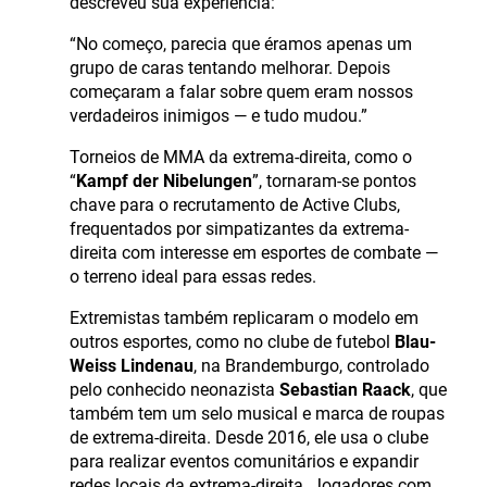
descreveu sua experiência:
“No começo, parecia que éramos apenas um
grupo de caras tentando melhorar. Depois
começaram a falar sobre quem eram nossos
verdadeiros inimigos — e tudo mudou.”
Torneios de MMA da extrema-direita, como o
“
Kampf der Nibelungen
”, tornaram-se pontos
chave para o recrutamento de Active Clubs,
frequentados por simpatizantes da extrema-
direita com interesse em esportes de combate —
o terreno ideal para essas redes.
Extremistas também replicaram o modelo em
outros esportes, como no clube de futebol
Blau-
Weiss Lindenau
, na Brandemburgo, controlado
pelo conhecido neonazista
Sebastian Raack
, que
também tem um selo musical e marca de roupas
de extrema-direita. Desde 2016, ele usa o clube
para realizar eventos comunitários e expandir
redes locais da extrema-direita. Jogadores com