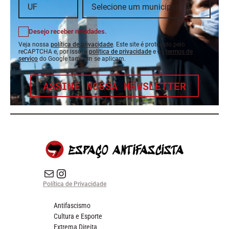
Desejo receber novidades.
Veja nossa
política de privacidade
. Este site é protegido pelo
reCAPTCHA e, por isso, a
política de privacidade
e os
termos de
serviço
do Google também se aplicam.
ASSINE NOSSA NEWSLETTER
E-mail
Instagram do Espaço Antifascista
Política de Privacidade
Antifascismo
Cultura e Esporte
Extrema Direita