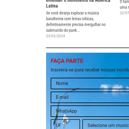
entender o movimento na América
O fam
Latina
uma r
Se você deseja explorar a música
22/0
barulhenta com letras críticas,
definitivamente precisa mergulhar no
submundo do punk...
23/02/2024
FAÇA PARTE
Inscreva-se para receber nossas novi