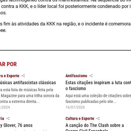
 contra a KKK, e o líder local foi posteriormente condenado por i
nos.
 fim às atividades da KKK na região, e o incidente é comemo
ee.
AR POR
ra e Esporte
Antifascismo
úsicas antifascistas clássicas
Estas citações inspiram a luta con
o fascismo
ra esta lista de músicas feita pela
 Magazine para uma trilha sonora da
Aqui está uma coleção de citações sobr
ontra a extrema direita...
fascismo publicadas pelo site...
6/2024
16/07/2026
ria
Cultura e Esporte
y Glover, 76 anos
A canção do The Clash sobre a