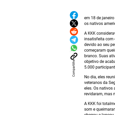
em 18 de janeiro
os nativos amer
A KKK considerav
insatisfeita com
devido ao seu pe
começaram quei
branco. Suas at
objetivo de acab
Compartilhe
5.000 participant
No dia, eles reu
veteranos da Se
eles. Os nativos
revidaram, mas 
A KKK foi totalm
som e queimaram
chegou e lançou 