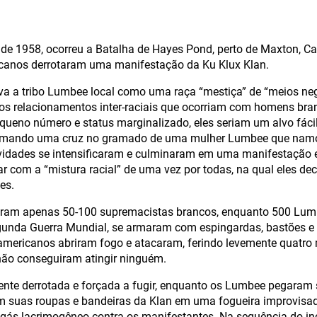
 de 1958, ocorreu a Batalha de Hayes Pond, perto de Maxton, Ca
icanos derrotaram uma manifestação da Ku Klux Klan.
a a tribo Lumbee local como uma raça “mestiça” de “meios neg
 os relacionamentos inter-raciais que ocorriam com homens bra
queno número e status marginalizado, eles seriam um alvo fácil.
mando uma cruz no gramado de uma mulher Lumbee que na
ividades se intensificaram e culminaram em uma manifestação 
ar com a “mistura racial” de uma vez por todas, na qual eles de
es.
niram apenas 50-100 supremacistas brancos, enquanto 500 Lumb
gunda Guerra Mundial, se armaram com espingardas, bastões e 
 americanos abriram fogo e atacaram, ferindo levemente quatr
não conseguiram atingir ninguém.
ente derrotada e forçada a fugir, enquanto os Lumbee pegara
 suas roupas e bandeiras da Klan em uma fogueira improvisada
gás lacrimogêneo contra os manifestantes. Na sequência do inc