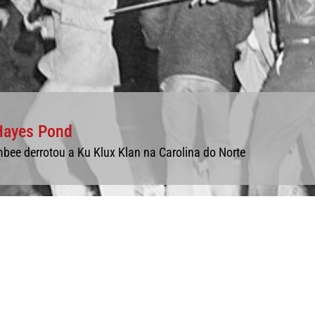
Hayes Pond
bee derrotou a Ku Klux Klan na Carolina do Norte