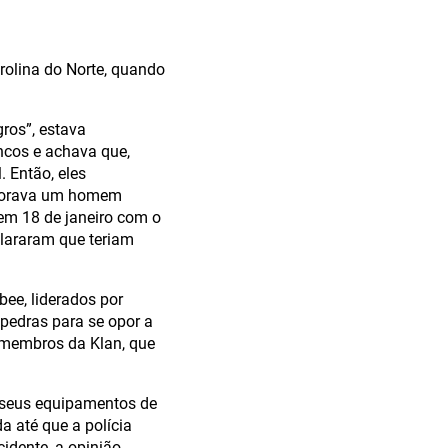
rolina do Norte, quando
ros”, estava
ncos e achava que,
 Então, eles
morava um homem
em 18 de janeiro com o
clararam que teriam
ee, liderados por
pedras para se opor a
o membros da Klan, que
m seus equipamentos de
 até que a polícia
idente, a opinião