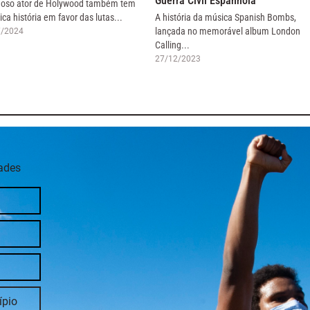
Guerra Civil Espanhola
oso ator de Holywood também tem
ica história em favor das lutas...
A história da música Spanish Bombs,
lançada no memorável album London
7/2024
Calling...
27/12/2023
dades