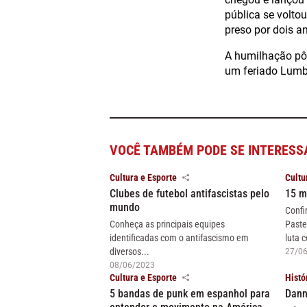
pública se voltou
preso por dois a
A humilhação pôs
um feriado Lumb
VOCÊ TAMBÉM PODE SE INTERESS
Cultura e Esporte
Cultu
Clubes de futebol antifascistas pelo
15 m
mundo
Confi
Conheça as principais equipes
Paste
identificadas com o antifascismo em
luta c
diversos...
27/0
08/06/2023
Cultura e Esporte
Histó
5 bandas de punk em espanhol para
Dann