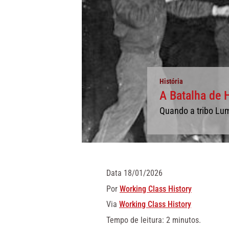
História
A Batalha de 
Quando a tribo Lum
Data
18/01/2026
Por
Working Class History
Via
Working Class History
Tempo de leitura: 2 minutos.