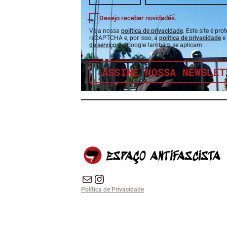
Desejo receber novidades.
Veja nossa
política de privacidade
. Este site é pro
reCAPTCHA e, por isso, a
política de privacidade
e
de serviço
do Google também se aplicam.
ASSINE NOSSA NEWSLET
E-mail
Instagram do Espaço Antifascista
Política de Privacidade