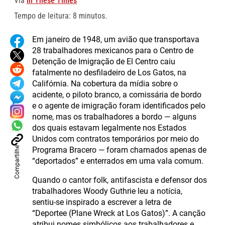
Via
In These Times
Tempo de leitura: 8 minutos.
Em janeiro de 1948, um avião que transportava
28 trabalhadores mexicanos para o Centro de
Detenção de Imigração de El Centro caiu
fatalmente no desfiladeiro de Los Gatos, na
Califórnia. Na cobertura da mídia sobre o
acidente, o piloto branco, a comissária de bordo
e o agente de imigração foram identificados pelo
nome, mas os trabalhadores a bordo — alguns
dos quais estavam legalmente nos Estados
Unidos com contratos temporários por meio do
Compartilhe
Programa Bracero — foram chamados apenas de
“deportados” e enterrados em uma vala comum.
Quando o cantor folk, antifascista e defensor dos
trabalhadores Woody Guthrie leu a notícia,
sentiu-se inspirado a escrever a letra de
“Deportee (Plane Wreck at Los Gatos)”. A canção
atribui nomes simbólicos aos trabalhadores e