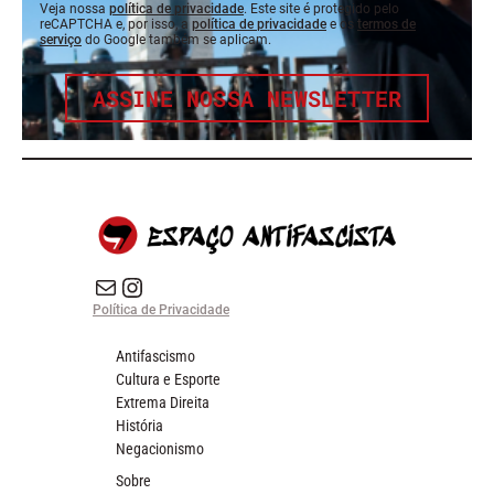
Veja nossa
política de privacidade
. Este site é protegido pelo
reCAPTCHA e, por isso, a
política de privacidade
e os
termos de
serviço
do Google também se aplicam.
ASSINE NOSSA NEWSLETTER
E-mail
Instagram do Espaço Antifascista
Política de Privacidade
Antifascismo
Cultura e Esporte
Extrema Direita
História
Negacionismo
Sobre