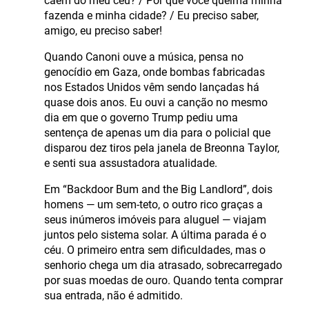
caem do meu céu? / Por que você queima minha
fazenda e minha cidade? / Eu preciso saber,
amigo, eu preciso saber!
Quando Canoni ouve a música, pensa no
genocídio em Gaza, onde bombas fabricadas
nos Estados Unidos vêm sendo lançadas há
quase dois anos. Eu ouvi a canção no mesmo
dia em que o governo Trump pediu uma
sentença de apenas um dia para o policial que
disparou dez tiros pela janela de Breonna Taylor,
e senti sua assustadora atualidade.
Em “Backdoor Bum and the Big Landlord”, dois
homens — um sem-teto, o outro rico graças a
seus inúmeros imóveis para aluguel — viajam
juntos pelo sistema solar. A última parada é o
céu. O primeiro entra sem dificuldades, mas o
senhorio chega um dia atrasado, sobrecarregado
por suas moedas de ouro. Quando tenta comprar
sua entrada, não é admitido.