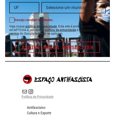
Desejo receber novidades.
Veja nossa
política de privacidade
. Este site é protegido pelo
reCAPTCHA e, por isso, a
política de privacidade
e os
termos de
serviço
do Google também se aplicam.
ASSINE NOSSA NEWSLETTER
E-mail
Instagram do Espaço Antifascista
Política de Privacidade
Antifascismo
Cultura e Esporte