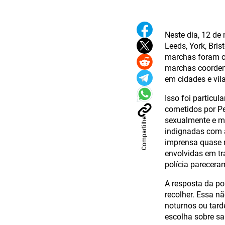
Neste dia, 12 de
Leeds, York, Bris
marchas foram co
marchas coordena
em cidades e vil
Isso foi particu
cometidos por Pe
sexualmente e ma
Compartilhe
indignadas com a
imprensa quase n
envolvidas em tr
polícia parecera
A resposta da po
recolher. Essa n
noturnos ou tard
escolha sobre sai