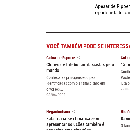
Apesar de Ripper
oportunidade par
VOCÊ TAMBÉM PODE SE INTERESS
Cultura e Esporte
Cultu
Clubes de futebol antifascistas pelo
15 m
mundo
Confi
Conheça as principais equipes
Paste
identificadas com o antifascismo em
luta c
diversos...
27/0
08/06/2023
Negacionismo
Histó
Falar da crise climática sem
Dann
apresentar soluções também é
O fam