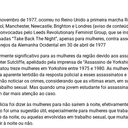
 novembro de 1977, ocorreu no Reino Unido a primeira marcha 
tol, Manchester, Newcastle, Brighton e Londres (aviso de conteúd
nvocadas pelo Leeds Revolutionary Feminist Group, que se ins
das “Take Back The Night”, apenas para mulheres, contra assé
arejos da Alemanha Ocidental em 30 de abril de 1977
larmente significativo para as mulheres da região devido aos ass
ter Sutcliffe, apelidado pela imprensa de “Assassino de Yorkshi
tou treze mulheres em Yorkshire entre 1975 e 1980. As mulher
 aparente lentidão da resposta policial a esses assassinatos e
ão noticiar os crimes, considerando que as vítimas eram, em s
abalho sexual. Mas quando uma jovem estudante foi assassina
m dar mais atenção ao caso.
lícia foi dizer às mulheres para não saírem à noite, efetivame
ão foi uma sugestão útil, especialmente para mulheres que tra
e da noite, ou aquelas envolvidas em trabalho sexual, que muit
r à noite ou não.