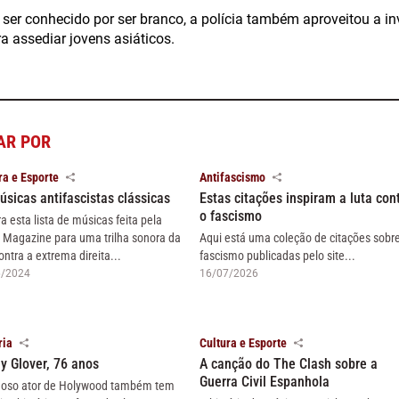
 ser conhecido por ser branco, a polícia também aproveitou a 
a assediar jovens asiáticos.
AR POR
ra e Esporte
Antifascismo
úsicas antifascistas clássicas
Estas citações inspiram a luta con
o fascismo
ra esta lista de músicas feita pela
 Magazine para uma trilha sonora da
Aqui está uma coleção de citações sobr
ontra a extrema direita...
fascismo publicadas pelo site...
6/2024
16/07/2026
ria
Cultura e Esporte
y Glover, 76 anos
A canção do The Clash sobre a
Guerra Civil Espanhola
oso ator de Holywood também tem