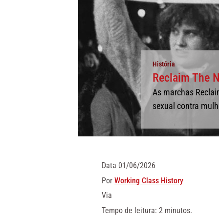
História
Reclaim The N
As marchas Reclai
sexual contra mulh
Data
01/06/2026
Por
Working Class History
Via
Tempo de leitura: 2 minutos.