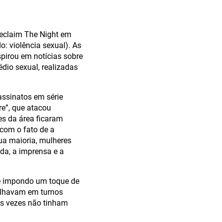
Reclaim The Night em
o: violência sexual). As
pirou em notícias sobre
dio sexual, realizadas
assinatos em série
re”, que atacou
es da área ficaram
 com o fato de a
ua maioria, mulheres
da, a imprensa e a
nte impondo um toque de
balhavam em turnos
as vezes não tinham