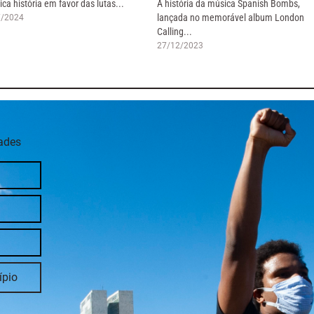
ica história em favor das lutas...
A história da música Spanish Bombs,
lançada no memorável album London
7/2024
Calling...
27/12/2023
dades