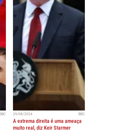
BBC
29/08/2024
BBC
A extrema direita é uma ameaça
muito real, diz Keir Starmer