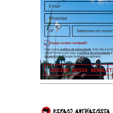
Desejo receber novidades.
Veja nossa
política de privacidade
. Este site é pro
reCAPTCHA e, por isso, a
política de privacidade
e
de serviço
do Google também se aplicam.
ASSINE NOSSA NEWSLET