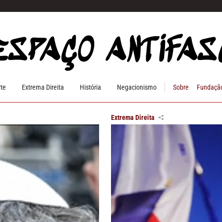
rte
Extrema Direita
História
Negacionismo
Sobre
Fundação
Extrema Direita