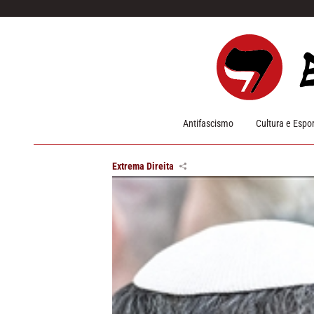
Pular para o conteúdo
Antifascismo
Cultura e Espo
Extrema Direita