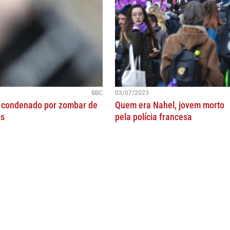
BBC
03/07/2023
 é condenado por zombar de
Quem era Nahel, jovem morto
os
pela polícia francesa