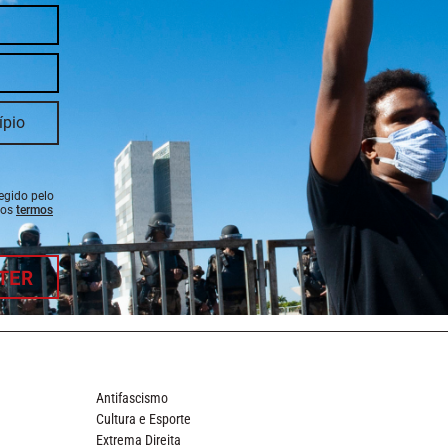
tegido pelo
 os
termos
TER
Antifascismo
Cultura e Esporte
Extrema Direita