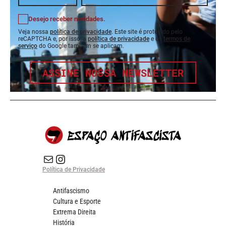
Desejo receber novidades.
Veja nossa
política de privacidade
. Este site é protegido pelo
reCAPTCHA e, por isso, a
política de privacidade
e os
termos de
serviço
do Google também se aplicam.
ASSINE NOSSA NEWSLETTER
E-mail
Instagram do Espaço Antifascista
Política de Privacidade
Antifascismo
Cultura e Esporte
Extrema Direita
História