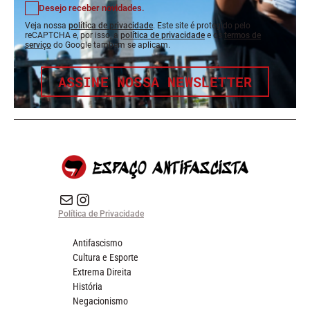
Desejo receber novidades.
Veja nossa
política de privacidade
. Este site é protegido pelo
reCAPTCHA e, por isso, a
política de privacidade
e os
termos de
serviço
do Google também se aplicam.
ASSINE NOSSA NEWSLETTER
E-mail
Instagram do Espaço Antifascista
Política de Privacidade
Antifascismo
Cultura e Esporte
Extrema Direita
História
Negacionismo