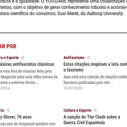
racia e a igualdade. O YOU-DARE representa uma colaboração d
onteiras, com o objetivo de gerar conhecimento robusto e acioná
ora científica do consórcio, Susi Meret, da Aalborg University.
AR POR
ra e Esporte
Antifascismo
úsicas antifascistas clássicas
Estas citações inspiram a luta con
o fascismo
ra esta lista de músicas feita pela
 Magazine para uma trilha sonora da
Aqui está uma coleção de citações sobr
ontra a extrema direita...
fascismo publicadas pelo site...
6/2024
16/07/2026
ria
Cultura e Esporte
y Glover, 76 anos
A canção do The Clash sobre a
Guerra Civil Espanhola
oso ator de Holywood também tem