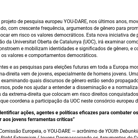
 projeto de pesquisa europeu YOU-DARE, nos últimos anos, mo
izado, com crescente frequência, argumentos de gênero para pro
locar em risco os valores democráticos. Esta nova iniciativa de
ão da Universitat Oberta de Catalunya (UOC), irá examinar como
constroem e mobilizam identidades e significados de gênero, e 
r os valores e comportamentos democráticos.
entes e as pesquisas para eleições futuras em toda a Europa mo
ma-direita vem de jovens, especialmente de homens jovens. Uma 
 examinando quais discursos de gênero estão sendo propagado
rsos, pode nos ajudar a entender a disseminação e a normaliz
 da extrema-direita que colocam em risco direitos conquistados
que coordena a participação da UOC neste consórcio europeu d
identificar ações, agentes e políticas eficazes para combater 
er aos jovens ferramentas críticas”
 Comissão Europeia, o YOU-DARE — acrônimo de
YOUth Debunki
-Right Extremism
(Jovens Desmascarando os Argumentos de Gê