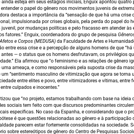
 ainda esteja em seus estágios iniciais, Enguix apontou quatro 
a entender o papel do gênero nos movimentos juvenis de extrema
adora destaca a importância da “sensação de que há uma crise
ional, impulsionada por crises globais, pela perda do papel do
juvenil, por mudanças políticas e pelo fracasso em atender às 
tros fatores.” Enguix, coordenadora do grupo de pesquisa
Gêneros
 Afetos e Corpos (MEDUSA)
da Faculdade de Artes e Humanida
ção entre essa crise e a percepção de alguns homens de que “h
ntes — o status que os homens desfrutavam, os privilégios qu
edade.” Ela afirmou que “o feminismo e as relações de gênero ig
 uma ameaça, e como responsáveis pela suposta crise da mascu
é um “sentimento masculino de vitimização que agora se torna u
iedade entre elites e povo, entre vitimizadores e vítimas, entre
 entre culpados e inocentes.”
izou que “no projeto, estamos trabalhando com base na ideia 
des sociais tem feito com que discursos predominantes circul
locais específicas. No caso da Espanha, e considerando que o pr
ótese é que questões relacionadas ao gênero e à participação
aldade parecem estar fortemente consolidadas na sociedade. 
tório sobre estereótipos de gênero do Centro de Pesquisas Sociol