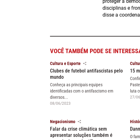
proteger a democ
disciplinas e fr
disse a coordenad
VOCÊ TAMBÉM PODE SE INTERESS
Cultura e Esporte
Cultu
Clubes de futebol antifascistas pelo
15 m
mundo
Confi
Conheça as principais equipes
Paste
identificadas com o antifascismo em
luta c
diversos...
27/0
08/06/2023
Negacionismo
Histó
Falar da crise climática sem
Dann
apresentar soluções também é
O fam