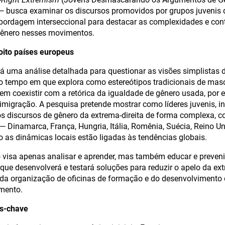
 — busca examinar os discursos promovidos por grupos juvenis d
ordagem interseccional para destacar as complexidades e con
gênero nesses movimentos.
ito países europeus
ará uma análise detalhada para questionar as visões simplistas 
o tempo em que explora como estereótipos tradicionais de masc
em coexistir com a retórica da igualdade de gênero usada, por
migração. A pesquisa pretende mostrar como líderes juvenis, in
s discursos de gênero da extrema-direita de forma complexa, 
— Dinamarca, França, Hungria, Itália, Romênia, Suécia, Reino U
 as dinâmicas locais estão ligadas às tendências globais.
isa apenas analisar e aprender, mas também educar e prevenir
 que desenvolverá e testará soluções para reduzir o apelo da ext
 da organização de oficinas de formação e do desenvolvimento
mento.
os-chave