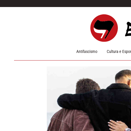
Pular para o conteúdo
Antifascismo
Cultura e Espo