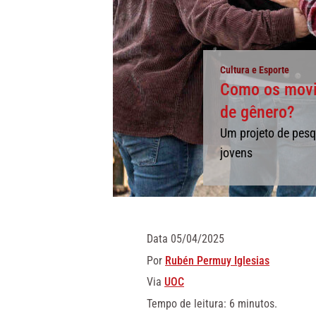
Cultura e Esporte
Como os movim
de gênero?
Um projeto de pesq
jovens
Data
05/04/2025
Por
Rubén Permuy Iglesias
Via
UOC
Tempo de leitura: 6 minutos.