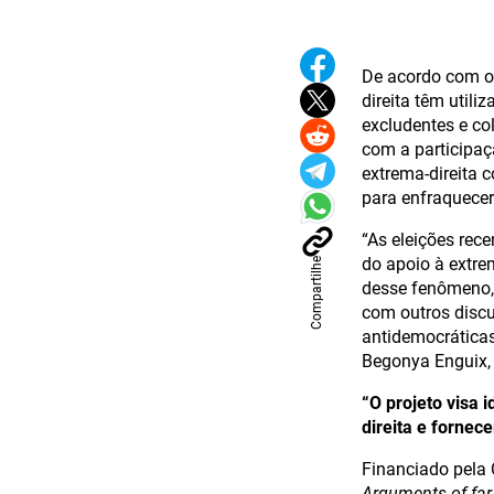
De acordo com o
direita têm util
excludentes e co
com a participaç
extrema-direita 
para enfraquece
“As eleições rec
do apoio à extre
Compartilhe
desse fenômeno,
com outros discu
antidemocráticas
Begonya Enguix, 
“O projeto visa 
direita e fornec
Financiado pela
Arguments of far