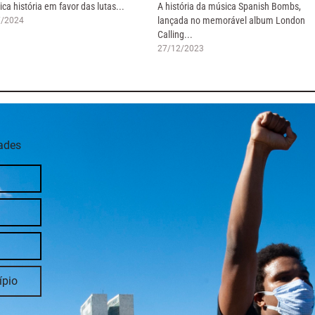
ica história em favor das lutas...
A história da música Spanish Bombs,
lançada no memorável album London
7/2024
Calling...
27/12/2023
dades