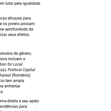
m lutar pela igualdade
icas eficazes para
que os jovens possam
lise aprofundada da
izar seus efeitos.
estudos de gênero,
mbros incluem a
ion for Local
ça);
Political Capital
charest
(Romênia);
cio tem ampla
ra enfrentar
ta.
ema-direita e seu apelo
evidências para