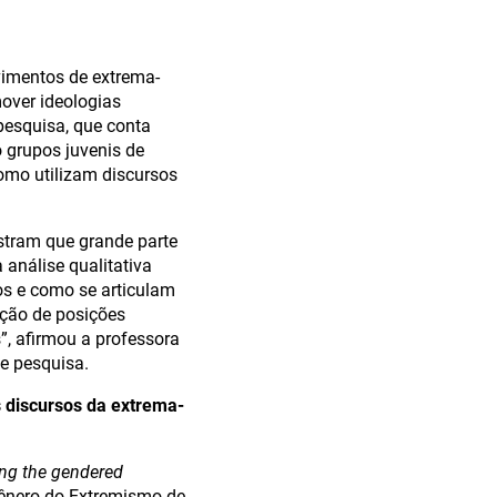
vimentos de extrema-
mover ideologias
 pesquisa, que conta
 grupos juvenis de
como utilizam discursos
stram que grande parte
análise qualitativa
s e como se articulam
ação de posições
”, afirmou a professora
e pesquisa.
os discursos da extrema-
ng the gendered
nero do Extremismo de