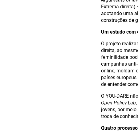
Extrema-direita)
adotando uma ab
construções de 
Um estudo com o
O projeto realiz
direita, ao mesm
feminilidade pod
campanhas anti-i
online, moldam o
países europeus 
de entender como
O YOU-DARE não v
Open Policy Lab
,
jovens, por meio
troca de conheci
Quatro process