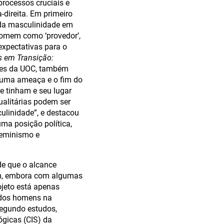
processos cruciais e
-direita. Em primeiro
 da masculinidade em
 homem como ‘provedor’,
expectativas para o
 em Transição:
des da UOC, também
á uma ameaça e o fim do
e tinham e seu lugar
ualitárias podem ser
linidade”, e destacou
ma posição política,
 feminismo e
de que o alcance
em, embora com algumas
ojeto está apenas
 dos homens na
Segundo estudos,
ógicas (CIS) da