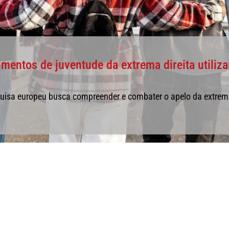
entos de juventude da extrema direita utili
uisa europeu busca compreender e combater o apelo da extrema 