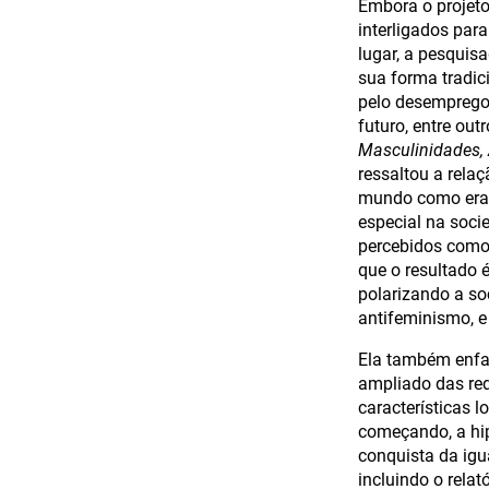
Embora o projeto
interligados par
lugar, a pesquis
sua forma tradic
pelo desemprego 
futuro, entre ou
Masculinidades,
ressaltou a rela
mundo como era a
especial na soci
percebidos como
que o resultado 
polarizando a soc
antifeminismo, e
Ela também enfat
ampliado das re
características 
começando, a hip
conquista da igu
incluindo o rela