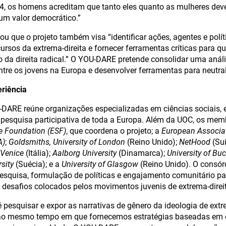
, os homens acreditam que tanto eles quanto as mulheres deve
um valor democrático.”
ou que o projeto também visa “identificar ações, agentes e polít
ursos da extrema-direita e fornecer ferramentas críticas para 
ço da direita radical.” O YOU-DARE pretende consolidar uma aná
ntre os jovens na Europa e desenvolver ferramentas para neutral
eriência
DARE reúne organizações especializadas em ciências sociais, 
e pesquisa participativa de toda a Europa. Além da UOC, os me
e Foundation (ESF)
, que coordena o projeto; a
European Associat
A)
;
Goldsmiths, University of London
(Reino Unido);
NetHood
(Suí
 Venice
(Itália);
Aalborg University
(Dinamarca);
University of Bu
sity
(Suécia); e a
University of Glasgow
(Reino Unido). O consór
esquisa, formulação de políticas e engajamento comunitário pa
 desafios colocados pelos movimentos juvenis de extrema-direi
 pesquisar e expor as narrativas de gênero da ideologia de extr
, ao mesmo tempo em que fornecemos estratégias baseadas em 