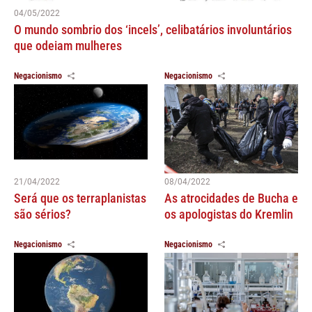
04/05/2022
O mundo sombrio dos ‘incels’, celibatários involuntários
que odeiam mulheres
Negacionismo
Negacionismo
21/04/2022
08/04/2022
Será que os terraplanistas
As atrocidades de Bucha e
são sérios?
os apologistas do Kremlin
Negacionismo
Negacionismo