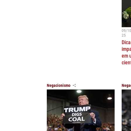
09/1
25
Dica
impa
em 
cien
Negacionismo
Nega