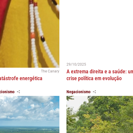
29/10/2025
A extrema direita e a saúde: u
The Canary
atástrofe energética
crise política em evolução
cionismo
Negacionismo