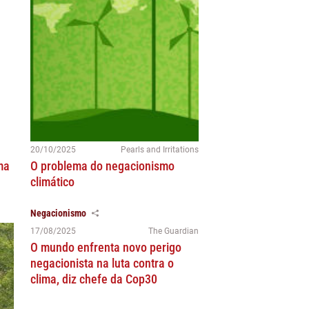
20/10/2025
Pearls and Irritations
ma
O problema do negacionismo
climático
Negacionismo
17/08/2025
The Guardian
O mundo enfrenta novo perigo
negacionista na luta contra o
clima, diz chefe da Cop30