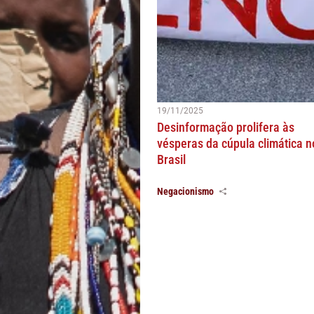
19/11/2025
Desinformação prolifera às
vésperas da cúpula climática n
Brasil
Negacionismo