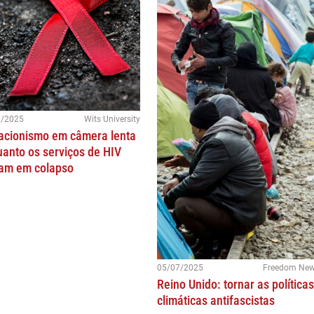
7/2025
Wits University
acionismo em câmera lenta
anto os serviços de HIV
ram em colapso
05/07/2025
Freedom Ne
Reino Unido: tornar as políticas
climáticas antifascistas