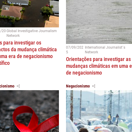
0/20
Global Investigative Journalism
Network
s para investigar os
07/09/202
International Journalist´s
ctos da mudança climática
5
Network
uma era de negacionismo
Orientações para investigar as
tífico
mudanças climáticas em uma e
de negacionismo
cionismo
Negacionismo