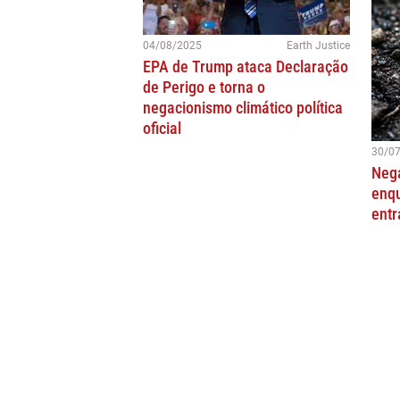
04/08/2025
Earth Justice
EPA de Trump ataca Declaração
de Perigo e torna o
negacionismo climático política
oficial
30/0
Neg
enqu
ent